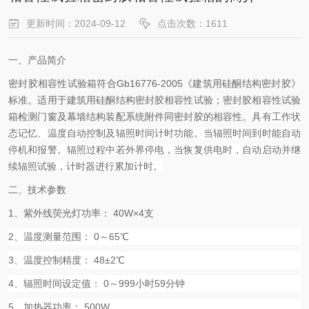
更新时间：2024-09-12
点击次数：1611
一、产品简介
密封胶相容性试验箱符合
Gb16776-2005
《建筑用硅酮结构密封胶》
标准。适用于建筑用硅酮结构密封胶相容性试验；密封胶相容性试验
箱检测门窗及幕墙结构装配系统附件同密封胶的相容性。
具有工作状
态记忆、温度自动控制及辐照时间计时功能。当辐照时间到时能自动
停机和报警。辐照过程中若外界停电，当恢复供电时，自动启动并继
续辐照试验，计时器进行累加计时。
二、技术参数
1
、紫外线荧光灯功率：
40W×4
支
2
、温度测量范围：
0
～
65
℃
3
、温度控制精度：
48±2
℃
4
、辐照时间设定值：
0
～
999
小时
59
分钟
5
、加热器功率：
500W