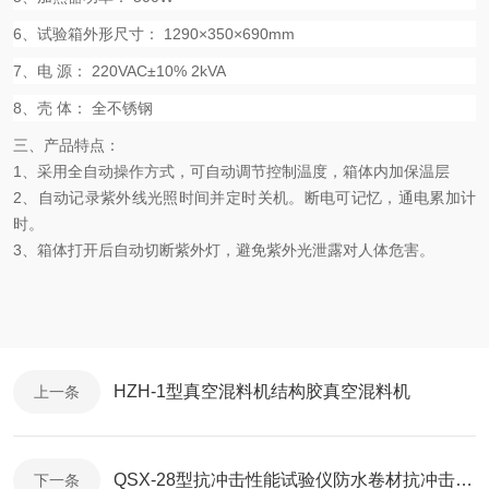
6
、试验箱外形尺寸：
1290×350×690mm
7
、电
源：
220VAC±10% 2kVA
8
、壳
体：
全不锈钢
三、产品特点：
1
、采用全自动操作方式，可自动调节控制温度，箱体内加保温层
2
、自动记录紫外线光照时间并定时关机。断电可记忆，通电累加计
时。
3
、箱体打开后自动切断紫外灯，避免紫外光泄露对人体危害。
HZH-1型真空混料机结构胶真空混料机
上一条
QSX-28型抗冲击性能试验仪防水卷材抗冲击试验仪
下一条