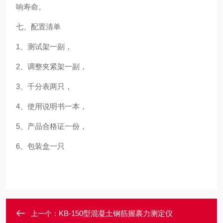
响寿命。
七、配置清单
1
、测试架一副，
2
、调整夹紧架一副，
3
、千分表两只，
4
、使用说明书一本，
5
、产品合格证一份，
6
、
包装盒
一只
KB-150型混凝土钢筋握裹力测定仪
上一个：