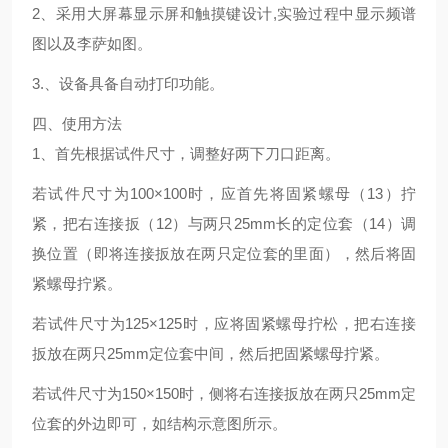
2
、采用大屏幕
显示屏
和触摸键设计
,
实验过程中显示频谱
图以及李萨如图。
3.
、设备具备自动打印功能。
四、
使用方法
1
、首先根据试件尺寸，调整好两下刀口距离。
若试件尺寸为
100×100
时，应首先将固紧螺母（
13
）拧
紧，把右连接扳（
12
）与两只
25mm
长的定位套（
14
）调
换位置（即将连接扳放在两只定位套的里面），然后将固
紧螺母拧紧。
若试件尺寸为
125×125
时，应将固紧螺母拧松，把右连接
扳放在两只
25mm
定位套中间，然后把固紧螺母拧紧。
若试件尺寸为
150×150
时，侧将右连接扳放在两只
25mm
定
位套的外边即可，如结构示意图所示。