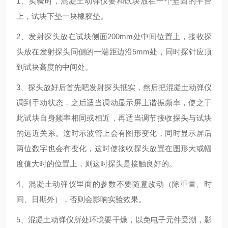
1
、实验时，混凝土动弹仪要和试块放在一个坚固的平台
上，试块下垫一块橡胶垫。
2
、发射探头放在试块侧面
200mm
处中间位置上，接收探
头放在发射探头同侧的一端距边沿
5mm
处，同时探针应顶
到试块高度的中间处。
3
、探头放好后首先吧发射探头抵实，然后把混凝土动弹仪
调到手动状态，之后适当调动显示屏上谐振频率，使之于
此试块自身频率相同或相近，再适当调节接收探头与试块
的远近关系。这时示波管上会有图形变化，同时显示屏后
两位数字也会有变化，这时使接收探头放置在图形大或幅
度值大时的位置上，则这时探头是接触良好的。
4
、混凝土动弹仪里面的参数不要随意改动（除重量、时
间、日期外），否则会影响实验效果。
5
、混凝土动弹仪所处环境要干燥，以免电子元件受潮，影