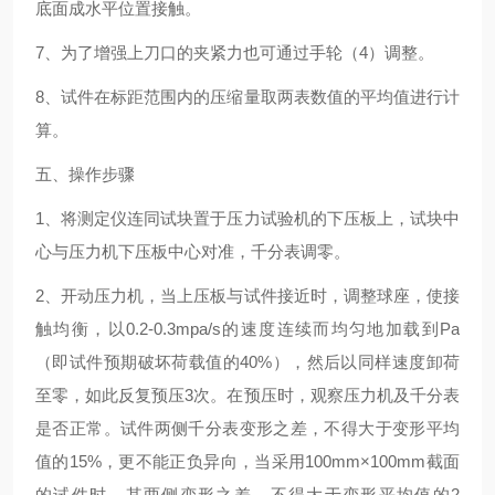
底面成水平位置接触。
7
、为了增强上刀口的夹紧力也可通过手轮（
4
）调整。
8
、试件在标距范围内的压缩量取两表数值的平均值进行计
算。
五、操作步骤
1
、将测定仪连同试块置于压力试验机的下压板上，试块中
心与压力机下压板中心对准，千分表调零。
2
、开动压力机，当上压板与试件接近时，调整球座，使接
触均衡，以
0.2-0.3mpa/s
的速度连续而均匀地加载到
Pa
（即试件预期破坏荷载值的
40%
），然后以同样速度卸荷
至零，如此反复预压
3
次。在预压时，观察压力机及千分表
是否正常。试件两侧千分表变形之差，不得大于变形平均
值的
15%
，更不能正负异向，当采用
100mm×100mm
截面
的试件时，其两侧变形之差，不得大于变形平均值的
2