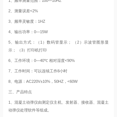
1
、频率测量范围：
100—10HZ
2
、测量误差
<2%
3
、频率灵敏度：
1HZ
4
、输出功率：
0—15W
5
、输出方式：（
1
）数码管显示；
（
2
）示波管图形显
示；
（
3
）打印机打印
6
、工作环境：
0—40℃
相对湿度
<90%
7
、工作时间：可以连续工作
8
小时
8
、电源：
AC220V±10%
，
50HZ
，
<60W
三、产品特点
1
、混凝土动弹仪由测定仪主机、发射器、接收器、混凝土
动弹仪处理软件等组成。