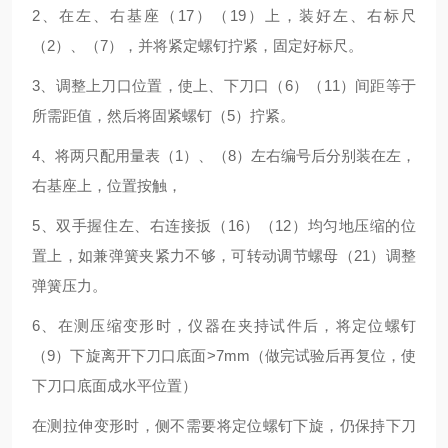
2
、在左、右基座（
17
）（
19
）上，装好左、右标尺
（
2
）、（
7
），并将紧定螺钉拧紧，固定好标尺。
3
、调整上刀口位置，使上、下刀口（
6
）（
11
）间距等于
所需距值，然后将固紧螺钉（
5
）拧紧。
4
、将两只配用量表（
1
）、（
8
）左右编号后分别装在左，
右基座上，位置按触，
5
、双手握住左、右连接扳（
16
）（
12
）均匀地压缩的位
置上，如兼弹簧夹紧力不够，可转动调节螺母（
21
）调整
弹簧压力。
6
、在测压缩变形时，仪器在夹持试件后，将定位螺钉
（
9
）下旋离开下刀口底面>
7mm
（做完试验后再复位，使
下刀口底面成水平位置）
在测拉伸变形时，侧不需要将定位螺钉下旋，仍保持下刀