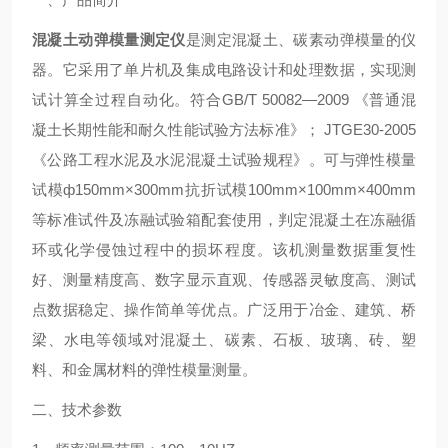
混凝土动弹模量测定仪
是测定混凝土、碳素动弹模量的仪
器。它采用了单片机及集成电路设计和处理数据，实现测
试计算全过程自动化。符合
GB/T 50082—2009
《普通混
凝土长期性能和耐久性能试验方法标准》；
JTGE30-2005
《公路工程水泥及水泥混凝土试验规程》。
可与弹性模量
试模
ф150mm×300mm
抗折试模
100mm×100mm×400mm
等标准试件及冻融试验箱配套使用，判定混凝土在冻融循
环或化学侵蚀过程中的损坏程度。该机测量数据重复性
好、测量精度高、数字显示直观、传感器灵敏度高、测试
点数据稳定、操作简单等优点。
广泛用于冶金、建筑、桥
梁、水电等领域对混凝土、碳素、石板、玻璃、砖、塑
料、和金属材料的弹性模量测量。
二、技术参数