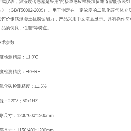
字式仪表，温湿度传感器是采用*的极成感应模块加多通道智能仪表组
准》（
GB/T50082-2009
）。用于测定在一定浓度的二氧化碳气体介
围评价钢筋混凝土抗腐蚀能力，产品采用中文液晶显示。具有操作简
、品质优良、性能*等
特点。
技术参数
度检测精度：
±1.0℃
度检测精度：
±5%RH
氧化碳检测精度：
±1.5%
源：
220V
；
50±1HZ
形尺寸：
1200*600*1900mm
部尺寸：
1150*400*1200mm