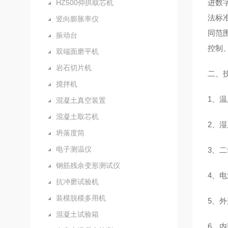
进数
HZ500仰拱取芯机
法标
竖向膨胀率仪
同范
振动台
控制
双端面磨平机
岩石切片机
二、
搅拌机
1
、温
混凝土真空装置
混凝土取芯机
2
、湿
坍落度筒
电子测温仪
3
、二
钢筋残余变形测试仪
4
、电
抗冲磨试验机
装模脱模多用机
5
、外
混凝土试验箱
6
、内