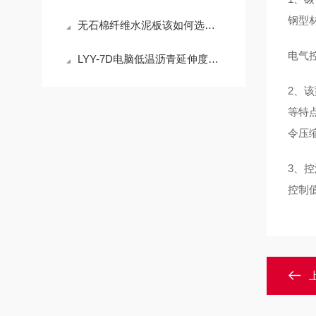
钢型
无石棉纤维水泥板该如何选择？
电气
LYY-7D电脑低温沥青延伸度试验仪
2
、该
等特
令压
3
、控
控制