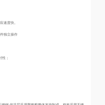
应速度快。
件独立操作
封性；
不锈钢
,
保温层采用聚氨酯整体发泡制成。格板采用不锈