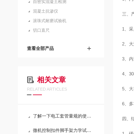
自密实混凝土检测
混凝土抗渗仪
三、
滚珠式耐磨试验机
1
、采
切口直尺
2
、大
查看全部产品
3
、内
4
、
30
相关文章
5
、大
RELATED ARTICLES
6
、多
了解一下电工套管量规的使用步骤吧
四、
微机控制扣件脚手架力学试验机技术参数
1
、碳