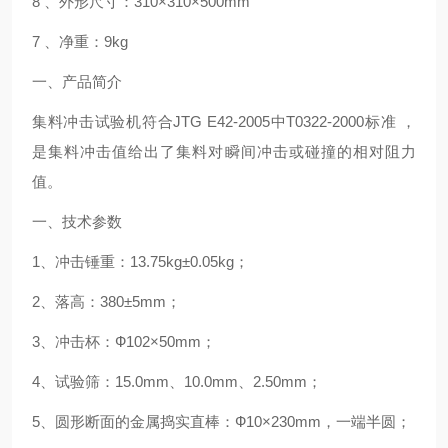
8
、外形尺寸：310×310×500mm
7
、净重：9kg
一、产品简介
集料冲击试验机
符合
JTG E42-2005
中
T0322-2000
标准
，
是集料冲击值给出了集料对瞬间冲击或碰撞的相对阻力
值。
一、技术参数
1
、冲击锤重：
13.75kg±0.05kg
；
2
、落高：
380±5mm
；
3
、冲击杯：
Ф102×50mm
；
4
、试验筛：
15.0mm
、
10.0mm
、
2.50mm
；
5
、圆形断面的金属捣实直棒：
Ф10×230mm
，一端半圆；