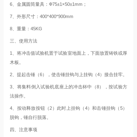
6
、金属圆筒量具：
Ф75±1×50±1mm
；
7
、外形尺寸：
400*400*900mm
8
、重量：
45KG
三、使用方法
1
、将冲击值试验机置于试验室地面上，下面放置铸铁或厚
木板。
2
、提起击锤（
6
），使击锤挂钩与上挂钩（
4
）接合挂牢。
3
、将集料倒入试验机底座上的冲击杯中（
8
），按试验方
法操作。
4
、按动释放按钮（
2
）此时上挂钩（
4
）和击锤挂钩（
5
）
脱钩，锤自行脱落。
四、注意事项