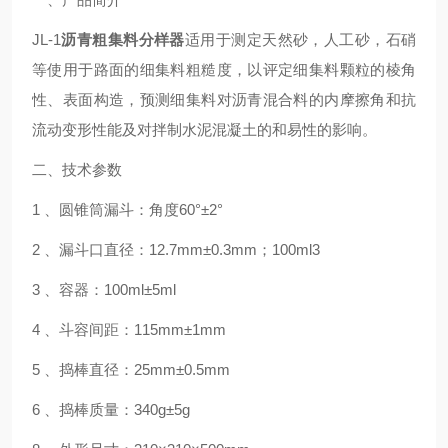
JL-1
沥青粗集料分样器
适用于测定天然砂，人工砂，石硝
等使用于路面的细集料粗糙度，以评定细集料颗粒的棱角
性、表面构造，预测细集料对沥青混合料的内摩擦角和抗
流动变形性能及对拌制水泥混凝土的和易性的影响。
二、技术参数
1
、圆锥筒漏斗：角度60°±2°
2
、漏斗口直径：12.7mm±0.3mm；100ml3
3
、容器：100ml±5ml
4
、斗容间距：115mm±1mm
5
、捣棒直径：25mm±0.5mm
6
、捣棒质量：340g±5g