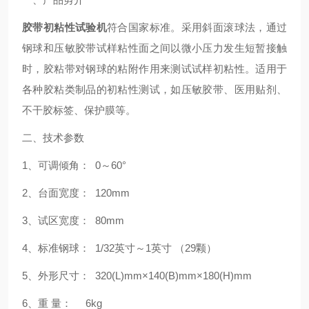
胶带初粘性试验机
符合国家标准。
采用斜面滚球法，通过
钢球和压敏胶带试样粘性面之间以微小压力发生短暂接触
时，胶粘带对钢球的粘附作用来测试试样初粘性。适用于
各种胶粘类制品的初粘性测试，如压敏胶带、医用贴剂、
不干胶标签、保护膜等。
二、技术参数
1
、可调倾角：
0
～60°
2
、台面宽度：
120mm
3
、试区宽度：
80mm
4
、标准钢球： 1/32英寸～1英寸 （29颗）
5
、外形尺寸：
320(L)mm
×140(B)mm×180(H)mm
6
、重 量：
6kg