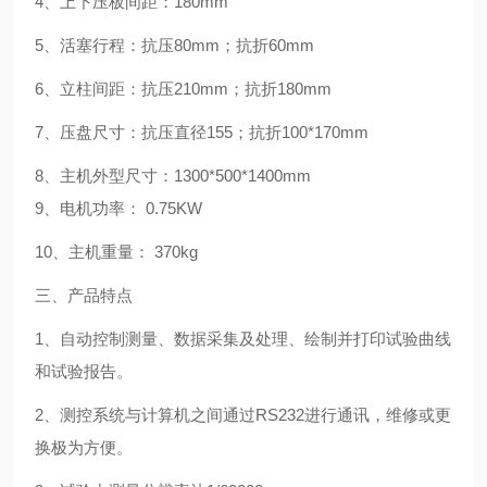
4
、上下压板间距：
180mm
5
、活塞行程：抗压
80mm
；抗折
60mm
6
、立柱间距：抗压
210mm
；抗折
180mm
7
、压盘尺寸：抗压直径
155
；抗折
100*170mm
8
、主机外型尺寸：
1300*500*1400mm
9
、电机功率：
0.75KW
10
、主机重量：
370kg
三、产品特点
1
、自动控制测量、数据采集及处理、绘制并打印试验曲线
和试验报告。
2
、测控系统与计算机之间通过RS232进行通讯，维修或更
换极为方便。