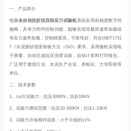
一、产品简介
电脑
全自动抗折抗压恒应力试验机
系统采用高精度数字伺
服阀，具有力闭环控制功能，能够实现等载荷速率加载或
等应力速率加载，控制精度高，可靠性好。符合
GB/T1731
7
《水泥胶砂强度检验方法（
ISO
）要求。采用微机实现电
子测量、自动完成抗压强度试验，自动计算和打印报告。
广泛用于建筑行业、水泥生产企业
、质检站、大专院校等
单位。
二、技术参数
1
、
zui
大试验力：抗压
300KN
；抗折
10KN
2
、试验力测试范围：抗压
20-300KN
；抗压
1-10KN
3
、试验力示值相对误差：小于示值的±
1%