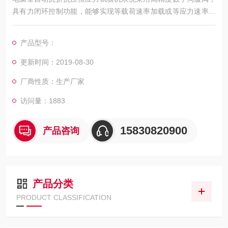
具有力闭环控制功能，能够实现等载荷速率加载或等应力速率加
载，控制精度高，可靠性好。符合GB/T17317《水泥胶砂强度检
验方法（ISO）要求。采用微机实现电子测量、自动完成抗压强
产品型号：
度试验，自动计算和打印报告。广泛用于建筑行业、水泥生产企
业、质检站、大专院校等单位。
更新时间：2019-08-30
厂商性质：生产厂家
访问量：1883
15830820900
产品咨询
产品分类
PRODUCT CLASSIFICATION