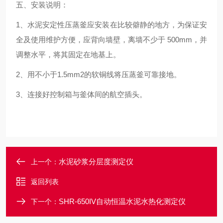
五、安装说明：
1
、水泥安定性压蒸釜应安装在比较僻静的地方，为保证安
全及使用维护方便，应背向墙壁，离墙不少于
500mm
，并
调整水平，将其固定在地基上。
2
、用不小于
1.5mm2
的软铜线将压蒸釜可靠接地。
3
、连接好控制箱与釜体间的航空插头。
水泥砂浆分层度测定仪
上一个：
返回列表
SHR-650IV自动恒温水泥水热化测定仪
下一个：