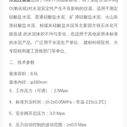
O(
氧化镁
)
对水泥安定性产生不良影响的仪器。
适用于测定
硅酸盐水泥、普通硅酸盐水泥、矿
渣硅酸盐水泥、火山灰
质硅酸盐水泥、粉煤灰硅酸盐水泥等主要因方镁石水化可
能造成
的水泥体积不均匀变化，也适用于其他采用本标准
的水泥产品。广泛用于水泥生产单位、
建材科研院所、大
专院校和建工质检部门等单位。
二、技术参数
釜体容积：
8.5L
釜体内径：
φ160mm
3
、
工作压力（可调）：
2.5Mpa
4
、
标准升压时间：
(0-2±0.05MPa
；常温
-215±1.3
℃
)
5
、安全阀开启压力：
3.0
Mpa
6
、压力自动控制的波动范围：
≥
±0.5 Mpa