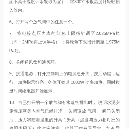
面不高于温度计水银球为宜），将
300
℃水银温度计轻轻插
入管内。
6
、打开两个放气阀中的任意一个。
7
、将电接点压力表的红色上限指针调至
2.025MPa
处
（即：
2MPa
再上调半格）
；将绿色下限指针调至
1.975M
Pa
处。
8
、关闭通风盘和通风环。
9
、接通电源，打开控制箱上的电源总开关，按启动键，运
行、加热指示灯亮，釜体开始以
1800W
功率加热。同时数
显时间继电器开始显示。
10
、当已打开的一个放气阀有水蒸气排出时，
说明水泥安
定性压蒸釜内空气已经排净，
关闭该放
气阀。
阀门关闭
后，压力将随着温度的升高而升高（温度与压力相对应的
参照表附下）此时应注意，仪器工作有无异常，如有异