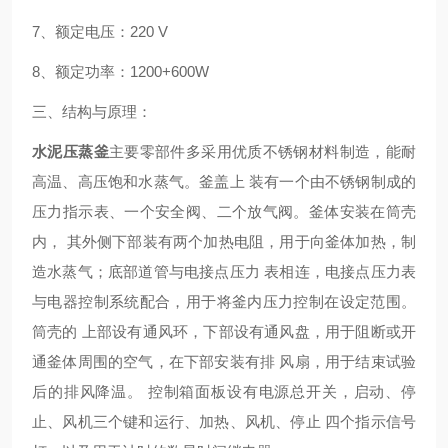
7
、额定电压：
220 V
8
、额定功率：
1200+600W
三、结构与原理：
水泥压蒸釜
主要零部件多采用优质不锈钢材料制造，能耐
高温、高压饱和水蒸气。釜盖上
装有一个由不锈钢制成的
压力指示表、一个安全阀、二个放气阀。釜体安装在筒壳
内，
其外侧下部装有两个加热电阻，用于向釜体加热，制
造水蒸气；底部道管与电接点压力
表相连，电接点压力表
与电器控制系统配合，用于将釜内压力控制在设定范围。
筒壳的
上部设有通风环，下部设有通风盘，用于阻断或开
通釜体周围的空气，在下部安装有排
风扇，用于结束试验
后的排风降温。
控制箱面板设有电源总开关，启动、停
止、风机三个键和运行、加热、风机、停止
四个指示信号