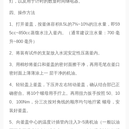
灯，以及用于计时的数显时间继电器。
四、操作方法
1
、打开釜盖，按釜体容积
8.5L
的
7%~10%
的注水量，即
59
5cc~850cc
蒸馏水注入釜内。（通常建议注水量：
700
毫
升
~800
毫升）
2
、将装有试件的支架放入水泥安定性压蒸釜内。
3
、用棉纱将釜口和釜盖的密封面擦干净，再用毛笔在釜口
密封面上薄薄涂上一
层干净的机油。
4
、轻轻盖上釜盖，下压并左右转动釜盖，确认结合部已正
确密合。将
10
个螺母用手拧上。再用扭力扳手按照
50
、
10
0
、
100Nm
，分三次按对角线的顺序均匀地拧紧
螺母，安
装好釜盖。
5
、向釜盖中心的温度计插管内注入
3~5
滴机油（一般以油