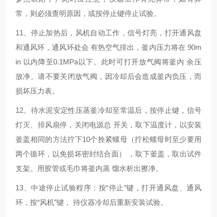
常，则必须查明原因，或按停止键停止试验。
11
、停止加热后，风机自动工作，信号灯亮，打开通风盘
和通风环，通风环处会
有热空气排出，釜内压力将在
90m
in
以内降至
0.1MPa
以下。此时可打开放气阀将釜内
余压
放净。请不要关闭放气阀，因冷却后会造成釜内负压，而
损坏压力表。
12
、待水泥安定性压蒸釜冷却至常温后，按停止键，信号
灯灭、排风扇停，关闭电源总
开关，取下温度计，以安装
釜盖相同的方法拧下
10
个拴紧螺母（拧松螺母时至少要用
两个循环，以免损坏密封结合面）
，取下釜盖，取出试件
支架。用胶管或毛巾将釜内蒸
馏水析出擦净。
13
、中途停止试验程序：按“停止”键，打开通风盘、通风
环，按“风机”键，
待仪器冷却后重新安装试验。