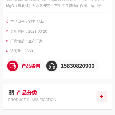
MgO（氧化镁）对水泥安定性产生不良影响的仪器。适用于测定
硅酸盐水泥、普通硅酸盐水泥、矿 渣硅酸盐水泥、火山灰质硅酸
盐水泥、粉煤灰硅酸盐水泥等主要因方镁石水化可能造成 的水泥
产品型号：YZF-2A型
体积不均匀变化，也适用于其他采用本标准的水泥产品。广泛用
于水泥生产单位、 建材科研院所、大专院校和建工质检部门等单
更新时间：2021-03-20
位。
厂商性质：生产厂家
访问量：2530
15830820900
产品咨询
产品分类
PRODUCT CLASSIFICATION