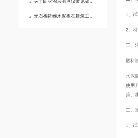
关于防火涂层测厚仪常见故障的处理方法
1
、
试
无石棉纤维水泥板在建筑工程中具有较多的用途
2
、材
三、
塑料
水泥胶
使用
验、
二、
1
、试