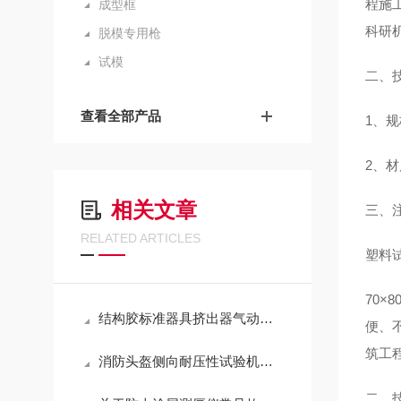
程施
成型框
科研
脱模专用枪
试模
二、
查看全部产品
1
、规格
2
、材
相关文章
三、
RELATED ARTICLES
塑料
70
×8
结构胶标准器具挤出器气动密封胶稳压气源建筑密封材料挤出性黄铜
便、
筑工
消防头盔侧向耐压性试验机操作方法
二、