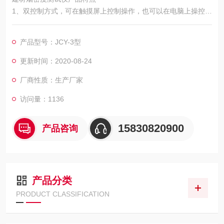
1、双控制方式，可在触摸屏上控制操作，也可以在电脑上操控，
操作方式可任意切换!
2、一台设备可同时几台电脑操作，可几台电脑同时在线，可实现
产品型号：JCY-3型
局域网共享!
3、主辅燃烧器可自动旋转，定位准确。
更新时间：2020-08-24
4、自主开发控制程序，可满足试验中的各种操作、记录、时时曲
厂商性质：生产厂家
线、结果计算。
访问量：1136
15830820900
产品咨询
产品分类
PRODUCT CLASSIFICATION