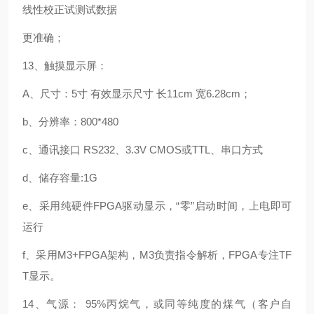
线性校正试测试数据
更准确；
13、触摸显示屏：
A
、尺寸：5寸 有效显示尺寸 长11cm 宽6.28cm；
b、分辨率：800*480
c、通讯接口 RS232、3.3V CMOS或TTL、串口方式
d、储存容量:1G
e、采用纯硬件FPGA驱动显示，“零”启动时间，上电即可
运行
f、采用M3+FPGA架构，M3负责指令解析，FPGA专注TF
T显示。
14、气源： 95%丙烷气，或同等纯度的煤气（客户自