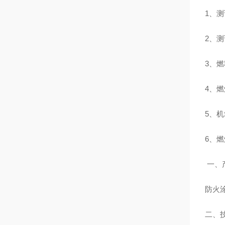
1、
2、测
3、
4、燃
5、
6、燃
一、
防火
二、