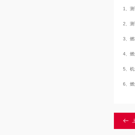
1、
2、测
3、
4、燃
5、
6、燃