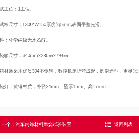
测试工位：1工位。
试板尺寸：L300*W150厚度为5mm,表面平整光滑。
燃料：化学纯级无水乙醇。
烧箱尺寸：340mm×230㎜×794㎜
机箱材质采用优质304不锈钢，数控机床折弯成形，圆滑造型，更显光
烧灯：黄铜材质，外径24mm、壁厚1mm、高17mm
上一个：
汽车内饰材料燃烧试验装置
返回列表