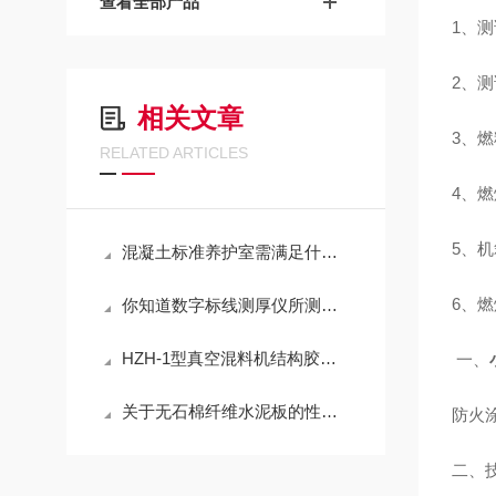
查看全部产品
1、
2、测
相关文章
3、
RELATED ARTICLES
4、燃
5、
混凝土标准养护室需满足什么温度与湿度才行呢？
6、燃
你知道数字标线测厚仪所测标线厚度有哪几类么
HZH-1型真空混料机结构胶真空混料机
一、
关于无石棉纤维水泥板的性能尽在本篇
防火
二、