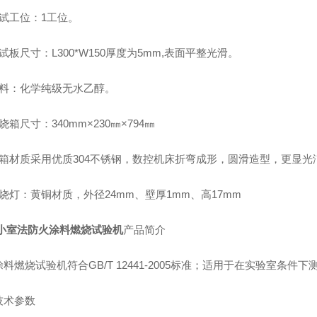
测试工位：1工位。
试板尺寸：L300*W150厚度为5mm,表面平整光滑。
燃料：化学纯级无水乙醇。
烧箱尺寸：340mm×230㎜×794㎜
机箱材质采用优质304不锈钢，数控机床折弯成形，圆滑造型，更显光
烧灯：黄铜材质，外径24mm、壁厚1mm、高17mm
小室法防火涂料燃烧试验机
产品简介
涂料燃烧试验机
符合
GB/T 12441-2005
标准；适用于在实验室条件下
技术参数