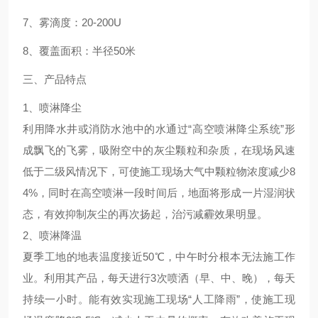
7、雾滴度：20-200U
8、覆盖面积：半径50米
三、产品特点
1、喷淋降尘
利用降水井或消防水池中的水通过“高空喷淋降尘系统”形
成飘飞的飞雾，吸附空中的灰尘颗粒和杂质，在现场风速
低于二级风情况下，可使施工现场大气中颗粒物浓度减少8
4%，同时在高空喷淋一段时间后，地面将形成一片湿润状
态，有效抑制灰尘的再次扬起，治污减霾效果明显。
2、喷淋降温
夏季工地的地表温度接近50
℃
，中午时分根本无法施工作
业。利用其产品，每天进行3次喷洒（早、中、晚），每天
持续一小时。能有效实现施工现场“人工降雨”，使施工现