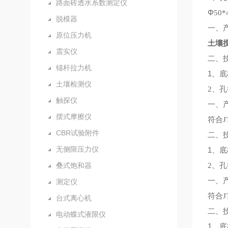
路面砖透水系数测定仪
Φ
50*
脱模器
一、
原位压力机
土壤
震实仪
二、
锚杆拉力机
1、
底
土壤检测仪
2、孔
触探仪
一、
摆式摩擦仪
符合
CBR试验附件
二、
无侧限压力仪
1、
底
叠式饱和器
2、孔
一、
测定仪
符合
台式离心机
二、
电动蝶式液限仪
1、
底