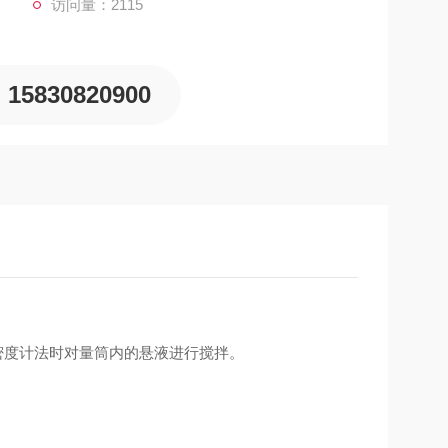
访问量：2115
15830820900
试验密度计法时对量筒内的悬液进行搅拌。