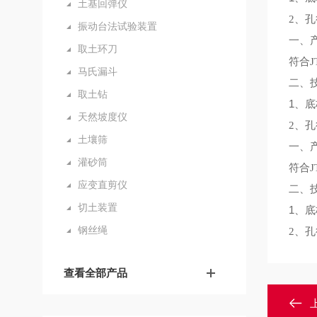
土基回弹仪
2、孔
振动台法试验装置
一、
取土环刀
符合
马氏漏斗
二、
取土钻
1、
底
天然坡度仪
2、孔
土壤筛
一、
灌砂筒
符合
应变直剪仪
二、
切土装置
1、
底
钢丝绳
2、孔
查看全部产品