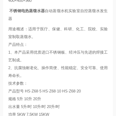
400
×
400
×
960
不锈钢电热蒸馏水器
自动蒸馏水机实验室自控蒸馏水发生
器
用途概述：适用于医疗、保健、科研、化工、院校、实验
室制取蒸馏水。
产品特点：
1
、本产品采用优质进口不锈
钢板
、经冲压与先进的焊接工
艺制成。
2
、抗腐蚀耐老化、操作简便、性能稳定、安全可靠、使用
寿命长。
技术参数：
产品型号
HS
·
Z68
·
5 HS
·
Z68
·
10 HS
·
Z68
·
20
规格
5
升
10
升
20
升
出水量
5
升
/
时
10
升
/
时
20
升
/
时
功率
5KW 7.5KW 15KW