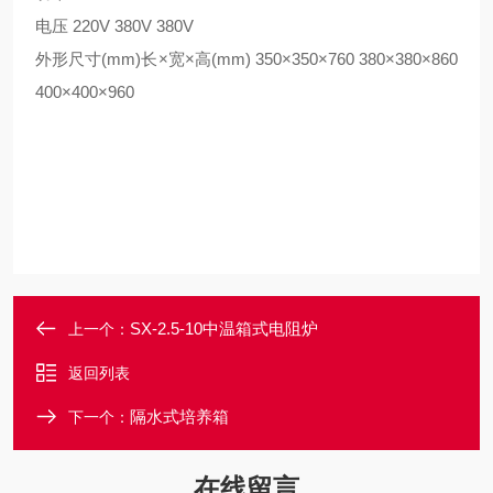
电压
220V 380V 380V
外形尺寸
(mm)
长×宽×高
(mm) 350
×
350
×
760 380
×
380
×
860
400
×
400
×
960
SX-2.5-10中温箱式电阻炉
上一个：
返回列表
隔水式培养箱
下一个：
在线留言