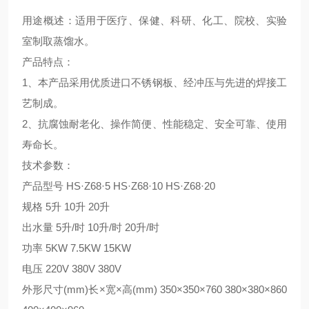
用途概述：适用于医疗、保健、科研、化工、院校、实验
室制取蒸馏水。
产品特点：
1
、本产品采用优质进口不锈
钢板
、经冲压与先进的焊接工
艺制成。
2
、抗腐蚀耐老化、操作简便、性能稳定、安全可靠、使用
寿命长。
技术参数：
产品型号
HS
·
Z68
·
5 HS
·
Z68
·
10 HS
·
Z68
·
20
规格
5
升
10
升
20
升
出水量
5
升
/
时
10
升
/
时
20
升
/
时
功率
5KW 7.5KW 15KW
电压
220V 380V 380V
外形尺寸
(mm)
长×宽×高
(mm) 350
×
350
×
760 380
×
380
×
860