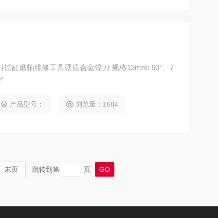
缸磨轴维修工具硬质合金镗刀 规格12mm: 60°、7
0°
产品型号：
浏览量：1684
末页
跳转到第
页