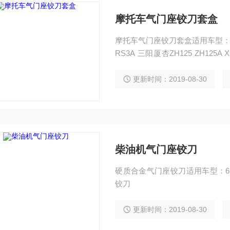
摩托车气门座铰刀套盒
摩托车气门座铰刀套盒适用车型：嘉陵14
RS3A 三阳厦杏ZH125 ZH125A X
本田CG125 本田CB125T 幸福XF
TH90B 嘉陵本田JH70 光阳豪迈GY6
更新时间：2019-08-30
柴油机气门座铰刀
硬质合金气门座铰刀适用车型：6135
铰刀
更新时间：2019-08-30