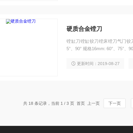
硬质合金镗刀
镗缸刀镗缸铰刀镗床镗刀气门铰刀镗
5°、90° 规格16mm: 60°、75°、9
更新时间：2019-08-27
共 18 条记录，当前 1 / 3 页 首页 上一页
下一页