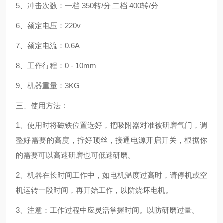
5
、冲击次数：一档
350
转
/
分
二档
400
转
/
分
6
、额定电压：
220v
7
、额定电流：
0.6A
8
、工作行程：
0 - 10mm
9
、机器重量：
3KG
三、使用方法：
1
、使用时将磁铁位置选好，把吸附器对准被研磨气门，调
整好需要的高度，拧好顶丝，接通电源开启开关，根据你
的需要可以高速研磨也可低速研磨。
2
、机器在长时间工作中，如电机温度过高时，请停机或空
机运转一段时间，再开始工作，以防烧坏电机。
3
、注意：工作过程中应灵活掌握时间。以防研磨过量。