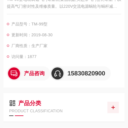
提高气门密封性及维修质量。以220V交流电源蜗轮与蜗杆减速传
动，具有使用方便、结构先进，故障率低，高强永磁固定、拆装
方便、效率高等优点。广泛用于拖拉机、火车、汽车、轮船、摩
产品型号：TM-99型
托车等大、中、小内燃机气门的修理研磨。
更新时间：2019-08-30
厂商性质：生产厂家
访问量：1877
15830820900
产品咨询
产品分类
PRODUCT CLASSIFICATION