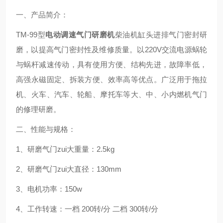
一、产品简介：
TM-99
型
电动调速气门研磨机
柴油机缸头进排气门密封研
磨，以提高气门密封性及维修质量
。以
220V
交流电源蜗轮
与蜗杆减速传动，具有使用方便、结构先进，故障率低，
高强永磁固定、拆装方便、效率高等优点。广泛用于拖拉
机、火车、汽车、轮船、摩托车等大、中、小内燃机气门
的修理研磨。
二、性能与规格：
1
、研磨气门
zui
大重量：
2.5kg
2
、研磨气门
zui
大直径：
130mm
3
、电机功率：
150w
4
、工作转速：一档
200
转
/
分
二档
300
转
/
分