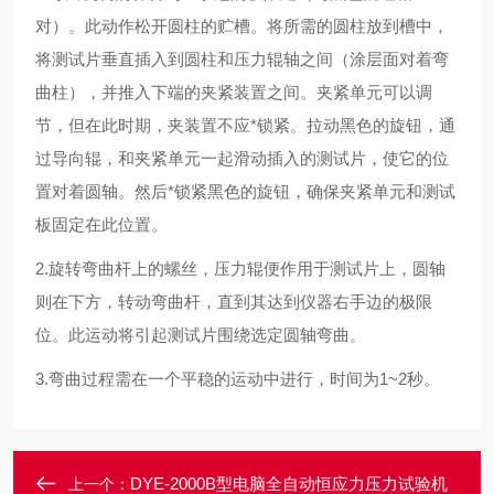
对）。此动作松开圆柱的贮槽。将所需的圆柱放到槽中，
将测试片垂直插入到圆柱和压力辊轴之间（涂层面对着弯
曲柱），并推入下端的夹紧装置之间。夹紧单元可以调
节，但在此时期，夹装置不应*锁紧。拉动黑色的旋钮，通
过导向辊，和夹紧单元一起滑动插入的测试片，使它的位
置对着圆轴。然后*锁紧黑色的旋钮，确保夹紧单元和测试
板固定在此位置。
2.
旋转弯曲杆上的螺丝，压力辊便作用于测试片上，圆轴
则在下方，转动弯曲杆，直到其达到仪器右手边的极限
位。此运动将引起测试片围绕选定圆轴弯曲。
3.
弯曲过程需在一个平稳的运动中进行，时间为
1~2
秒。
DYE-2000B型电脑全自动恒应力压力试验机
上一个：