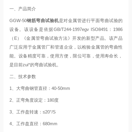
一、产品简介
GGW-50
钢筋弯曲试验机
是对金属管进行平面弯曲试验的
设备。该设备是依据
GB/T244-1997egv ISO8491
：
1986
（
E
）《金属管弯曲试验方法》开发的新型产品。该产品
广泛应用于金属管厂和管道企业，以检验金属管的弯曲性
能。设备精度可靠，使用方便，限位可靠，使用寿命长，
是目前
zui
*的弯曲试验机。
二、技术参数
1
、大弯曲钢管直径：
40-50mm
2
、正弯角度设定：
180
度
3
、工作盘转速：
≤20
°/S
4
、工作盘直径：
680mm