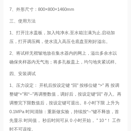
7
、外形尺寸：
800
×
800
×
1460mm
三、使用方法
1
、打开注水盖板，加入纯净水
.
至水箱注满为止
.
启动加
压，打开调压阀，使水流入高压仓底盘至刚好溢出。
2
、将试样无褶皱地放在集水器内的网上，溢出多余水以
确保夹样器内无气泡；将多孔板盖上，均匀地夹紧试样。
四、安装调试
1
、压力设定：
开机后按设定键
“
回
”
按移位键
“>”
再
按调
整键
“+”
和
“--”
再调整数值，调好后，按设定键
“
回
”
存入。再
调整完下限数值后，按设定键可退出。
8
小时下限
上升为
0.1MPa
时间清除：重新做实验，持续按
“--”
键不释放，首
先显示
时间值，
秒后时间可从
0
小时开始，
” 10 “
！
工作
时不可误按。