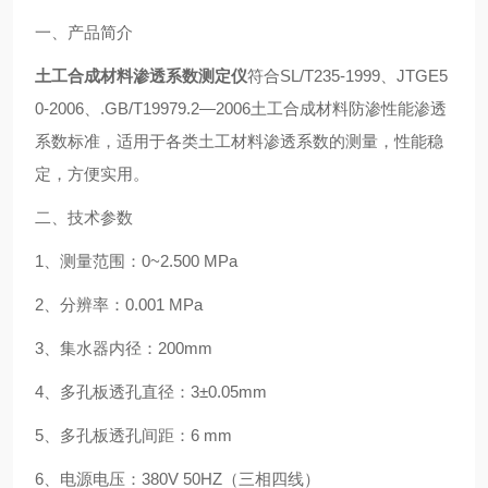
一、产品简介
土工合成材料渗透系数测定仪
符合
SL/T235-1999
、
JTGE5
0-2006
、
.GB/T19979.2
—
2006
土工合成材料防渗性能渗透
系数标准，适用于各类土工材料渗透系数的测量，性能稳
定，方便实用
。
二、技术参数
1
、测量范围：
0~2.500 MPa
2
、分辨率：
0.001 MPa
3
、集水器内径：
200mm
4
、多孔板透孔直径：
3±0.05mm
5
、多孔板透孔间距：
6 mm
6
、电源电压：
380V 50HZ
（三相四线）