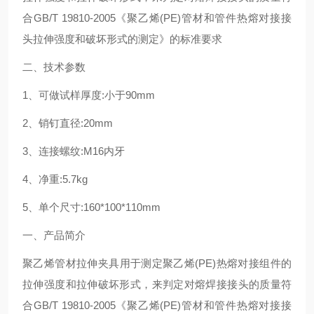
合
GB/T 19810-2005
《聚乙烯
(PE)
管材和管件热熔对接接
头拉伸强度和破坏形式的测定》的标准要求
二、技术参数
1
、可做试样厚度
:
小于
90mm
2
、销钉直径
:20mm
3
、连接螺纹
:M16
内牙
4
、净重
:5.7kg
5
、单个尺寸
:160*100*110mm
一、产品简介
聚乙烯管材拉伸夹具用于测定聚乙烯
(PE)
热熔对接组件的
拉伸强度和拉伸破坏形式，来判定对熔焊接接头的质量符
合
GB/T 19810-2005
《聚乙烯
(PE)
管材和管件热熔对接接