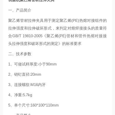
一、产品简介
聚乙烯管材拉伸夹具用于测定聚乙烯
(PE)
热熔对接组件的
拉伸强度和拉伸破坏形式，来判定对熔焊接接头的质量符
合
GB/T 19810-2005
《聚乙烯
(PE)
管材和管件热熔对接接
头拉伸强度和破坏形式的测定》的标准要求
二、技术参数
1
、可做试样厚度
:
小于
90mm
2
、销钉直径
:20mm
3
、连接螺纹
:M16
内牙
4
、净重
:5.7kg
5
、单个尺寸
:160*100*110mm