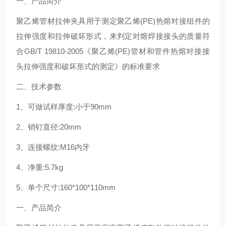
一、产品简介
聚乙烯管材拉伸夹具用于测定聚乙烯
(PE)
热熔对接组件的
拉伸强度和拉伸破坏形式，来判定对熔焊接接头的质量符
合
GB/T 19810-2005
《聚乙烯
(PE)
管材和管件热熔对接接
头拉伸强度和破坏形式的测定》的标准要求
二、技术参数
1
、可做试样厚度
:
小于
90mm
2
、销钉直径
:20mm
3
、连接螺纹
:M16
内牙
4
、净重
:5.7kg
5
、单个尺寸
:160*100*110mm
一、产品简介