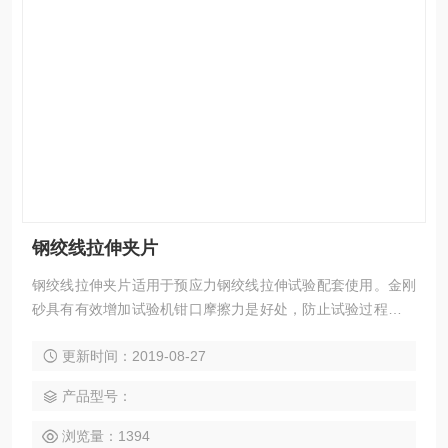
钢绞线拉伸夹片
钢绞线拉伸夹片适用于预应力钢绞线拉伸试验配套使用。金刚
砂具有有效增加试验机钳口摩擦力是好处，防止试验过程中钢
绞线打滑，造成试验结果不准。同时，有效保护钳口，防止直
更新时间：2019-08-27
接夹紧钢绞线，造成钳口齿脱落。
产品型号：
浏览量：1394