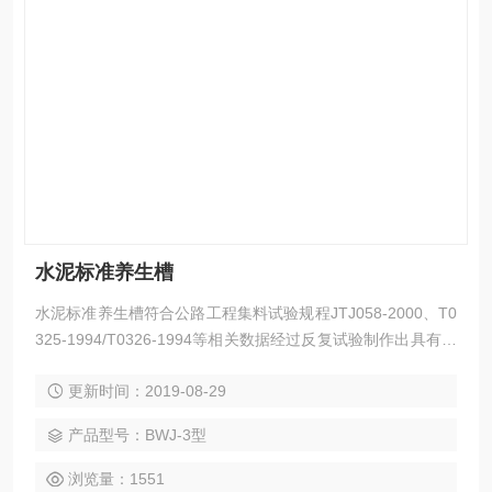
水泥标准养生槽
水泥标准养生槽符合公路工程集料试验规程JTJ058-2000、T0
325-1994/T0326-1994等相关数据经过反复试验制作出具有多
用途，工作稳定，精度高，温度选择方便，操作简单，抗腐性
更新时间：2019-08-29
能强等优点的养护箱。适用于水泥脱模后的试件进行水中养
护，要求水温是20度正负1度，且试件必须在静水中养护这一
产品型号：BWJ-3型
特殊要求。内部采用不锈钢内胆焊接而成，温度数显、自动控
制。外部静电喷塑，采用压缩机制冷，水浸加热管加
浏览量：1551