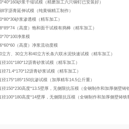
0*40*160
砂浆干缩试模（精磨加工六只铜钉已安装好）
铜
8
字沥青延伸试模（纯黄铜精工制作）
0*80*30
砂浆渗透模（精车加工）
8*89*74
（高度）饱和面干试模有捣棒（精车加工）
0*70*100
净浆模
6*60*60
（高度）净浆流动度模
0
立方、
30
立方和
40
立方长条六联水泥快速试模（精车加工）
直径
101*180*12
沥青砂浆试模（精车加工）
直径
71.4*170*12
沥青砂浆试模（精车加工）
直径
175*185*150
抗渗试模（加厚精车
14.5
公斤重）
直径
150*230
高度
*13.5
壁厚，无侧限抗压模（全钢制作和加厚侧壁铸
直径
100*180
高度
*14
壁厚，无侧限抗压模（全钢制作和加厚侧壁铸铁