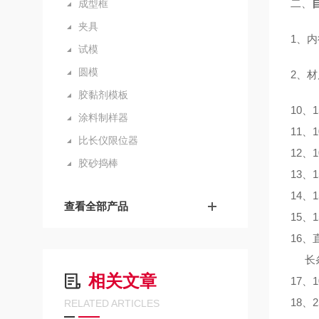
二、
成型框
夹具
1
、内
试模
圆模
2
、材
胶黏剂模板
10
、
1
涂料制样器
11
、
1
比长仪限位器
12
、
1
胶砂捣棒
13
、
1
14
、
1
查看全部产品
15
、
1
16
、
长
相关文章
17
、
1
18
、
2
RELATED ARTICLES