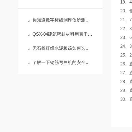
19
、
4
20
、
21
、
7
你知道数字标线测厚仪所测标线厚度有哪几类么
22
、
3
QSX-04建筑密封材料用表干时间测定仪的介绍
23
、
6
24
、
3
无石棉纤维水泥板该如何选择？
25
、
2
了解一下钢筋弯曲机的安全使用要求有哪些
26
、
27
、
28
、
29
、
30
、