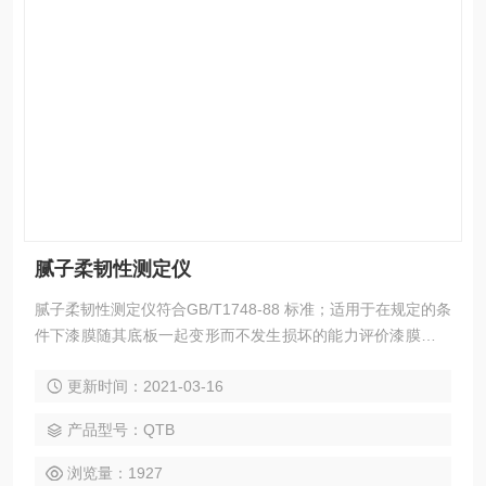
腻子柔韧性测定仪
腻子柔韧性测定仪符合GB/T1748-88 标准；适用于在规定的条
件下漆膜随其底板一起变形而不发生损坏的能力评价漆膜的柔
韧性。在标准规定条件下，弯曲试度板后，以使腻子膜开裂脱
更新时间：2021-03-16
落时的弯曲膜的直径（mm）表示。 广泛用于涂料、涂装等行
业对腻子膜层弯曲后，膜层产生裂纹和脱落现象的判断。
产品型号：QTB
浏览量：1927