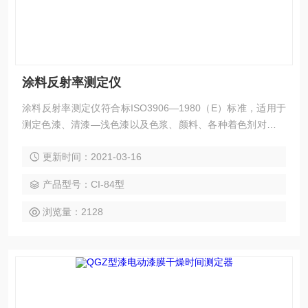
涂料反射率测定仪
涂料反射率测定仪符合标ISO3906—1980（E）标准，适用于
测定色漆、清漆—浅色漆以及色浆、颜料、各种着色剂对底材
的遮盖力（即对比率或不透明度），广泛用于涂料、颜料、油
更新时间：2021-03-16
墨、塑料、印染、皮革、 电影放映等行业的产品质量或标准化
的检验与管理
产品型号：CI-84型
浏览量：2128