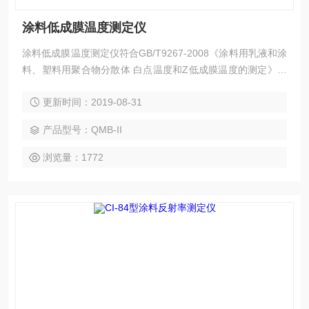
涂料低成膜温度测定仪
涂料低成膜温度测定仪符合GB/T9267-2008《涂料用乳液和涂
料、塑料用聚合物分散体 白点温度和Z低成膜温度的测定》标
准，适用于测试聚合物乳液用作涂料、粘合剂、化纤织物、皮
更新时间：2019-08-31
革、纸张等表面的处理剂时，它的成膜性是重要的技术指标之
一。它是新一代漆膜测试仪，具有国内外传统测试仪器的诸多
产品型号：QMB-II
优点，又融合了台式、节能、超宽工作台、测温准确等优点于
一体。
浏览量：1772