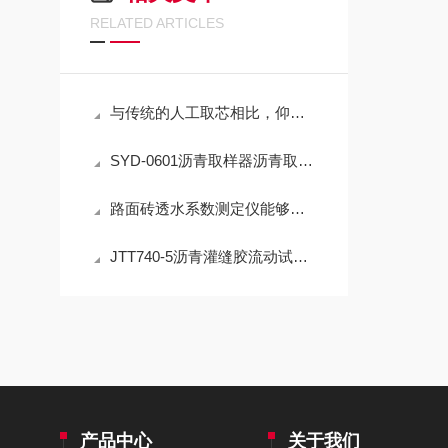
RELATED ARTICLES
与传统的人工取芯相比，仰拱取芯机具有哪些优势呢
SYD-0601沥青取样器沥青取样瓶
路面砖透水系数测定仪能够准确测量路面砖的透水系数
JTT740-5沥青灌缝胶流动试验器
产品中心
关于我们