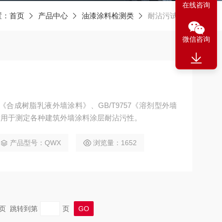
在线咨询
置：
首页
产品中心
油漆涂料检测类
耐沾污试验机
微信咨询
5《合成树脂乳液外墙涂料》、GB/T9757《溶剂型外墙
适用于测定各种建筑外墙涂料涂层耐沾污性。
产品型号：QWX
浏览量：1652
 末页 跳转到第
页