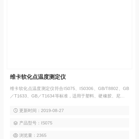
维卡软化点温度测定仪
维卡软化点温度测定仪符合IS075、IS0306、GB/T8802、GB
／T1633、GB／T1634等标准，适用于塑料、硬橡胶、尼龙、
电绝缘材料、长纤维增强复合材料、高强度热固性层压材料等
更新时间：2019-08-27
非金属材料的热变形温度及维卡软化点温度的测定。采用单片
机控制，三路位移传感器测试变形量，温度和变形数字显示，
产品型号：IS075
微型打印机打印试验报告，在试验过程中，可以时实监控试验
温度、试验变形量。
浏览量：2365